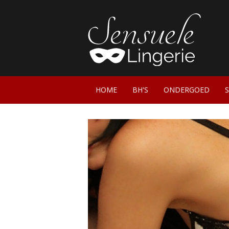
HOME
BH'S
ONDERGOED